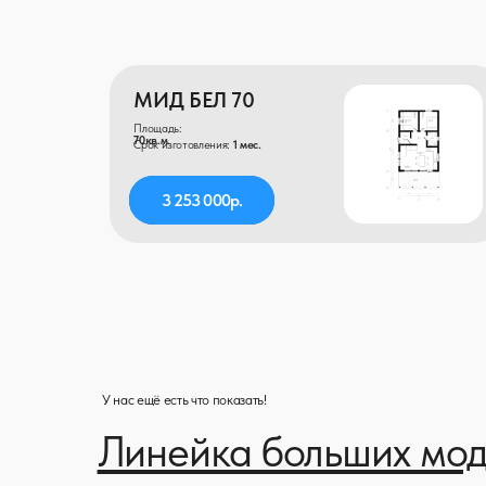
У нас ещё есть что показать!
Линейка больших модул
домов
Нужен модульный