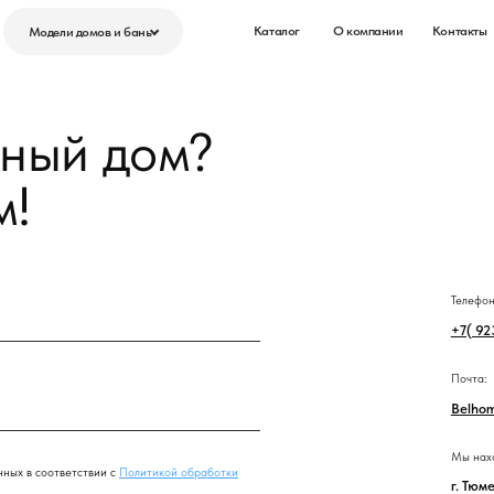
Каталог
О компании
Контакты
8 (923) 
ли домов и бань
ли домов МИНИ
Модели домов МИД
Модели домов ФАМ
й дом?
 15
Мид 70
Фам 82
 18
Мид 72
Фам 96
 30
Мид 81
Фам 96-2
 30-2
Телефон отдела продаж:
 40
+7( 923) 134-09-99
 51
Почта:
Belhome.ru@yandex.ru
Мы находимся:
тветствии с
Политикой обработки
г. Тюмень, 7 километр Ве