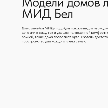
пространства для каждого члена семьи.
МИД БЕЛ 70
Площадь:
70кв.м.
Срок изготовления:
1 мес.
3 253 000р.
3 253 000р.