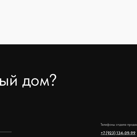
Телефоны отдела продаж:
Мы нахо
+7 (923) 134-09-99
г. Тюме
Почта:
Belhome.ru@yandex.ru