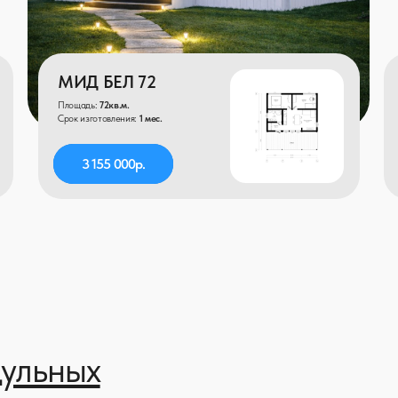
ьных
 дом?