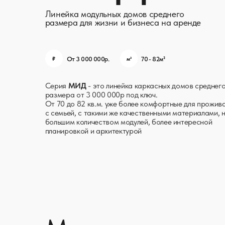
От 3 000 000р.
70 - 82м
²
₽
м²
Серия
МИД
- это линейка каркасных домов среднего
размера от 3 000 000р под ключ.
От 70 до 82 кв.м. уже более комфортные для проживания
с семьей, с такими же качественными материалами, но
большим количеством модулей, более интересной
планировкой и архитектурой
Модели домов ли
МИД Бел
Дома линейки МИД- подойдут как жилье для периодической ж
даче или в саду, так и уже для полноценной комфортной жизни
семьей, такие дома позволяют организовать достаточно жиз